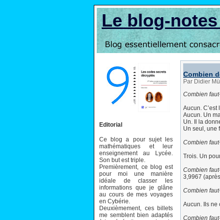
Le blog-note
Combien d
Par Didier Mü
Combien faut
Aucun. C’est l
Aucun. Un mat
Un. Il la don
Editorial
Un seul, une 
Ce blog a pour sujet les
Combien faut-
mathématiques et leur
enseignement au Lycée.
Trois. Un pour
Son but est triple.
Premièrement, ce blog est
Combien faut
pour moi une manière
3,9967 (après 
idéale de classer les
informations que je glâne
Combien faut-
au cours de mes voyages
en Cybérie.
Aucun. Ils ne 
Deuxièmement, ces billets
me semblent bien adaptés
Combien faut