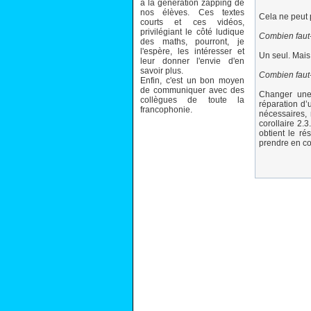
à la génération zapping de
nos élèves. Ces textes
Cela ne peut p
courts et ces vidéos,
privilégiant le côté ludique
Combien faut-
des maths, pourront, je
l'espère, les intéresser et
Un seul. Mais 
leur donner l'envie d'en
savoir plus.
Combien faut
Enfin, c'est un bon moyen
de communiquer avec des
Changer une 
collègues de toute la
réparation d
francophonie.
nécessaires, 
corollaire 2.3
obtient le ré
prendre en co