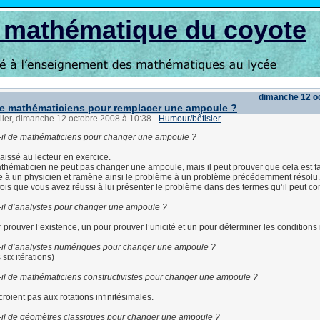
s mathématique du coyote
dimanche 12 o
e mathématiciens pour remplacer une ampoule ?
ller, dimanche 12 octobre 2008 à 10:38
-
Humour/bêtisier
-il de mathématiciens pour changer une ampoule ?
aissé au lecteur en exercice.
hématicien ne peut pas changer une ampoule, mais il peut prouver que cela est fa
ne à un physicien et ramène ainsi le problème à un problème précédemment résolu.
fois que vous avez réussi à lui présenter le problème dans des termes qu’il peut c
il d’analystes pour changer une ampoule ?
 prouver l’existence, un pour prouver l’unicité et un pour déterminer les conditions i
-il d’analystes numériques pour changer une ampoule ?
six itérations)
il de mathématiciens constructivistes pour changer une ampoule ?
croient pas aux rotations infinitésimales.
-il de géomètres classiques pour changer une ampoule ?