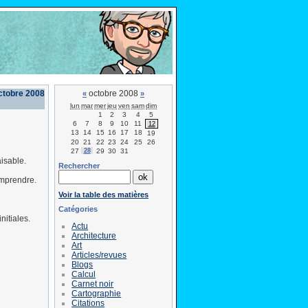
ctobre 2008
octobre 2008
«
»
lun
mar
mer
jeu
ven
sam
dim
1
2
3
4
5
6
7
8
9
10
11
12
13
14
15
16
17
18
19
20
21
22
23
24
25
26
27
28
29
30
31
isable.
Rechercher
omprendre.
Voir la table des matières
Catégories
nitiales.
Actu
Architecture
Art
Articles/revues
Blogs
Calcul
Carnet noir
Cartographie
Citations