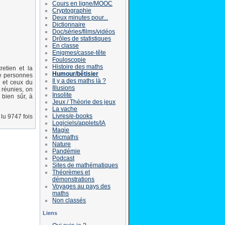
Cours en ligne/MOOC
Cryptographie
Deux minutes pour...
Dictionnaire
Doc/séries/films/vidéos
Drôles de statistiques
En classe
Enigmes/casse-tête
Fouloscopie
Histoire des maths
etien et la
Humour/bêtisier
de personnes
Il y a des maths là ?
) et ceux du
Illusions
t réunies, on
Insolite
 bien sûr, à
Jeux / Théorie des jeux
La vache
Livres/e-books
lu 9747 fois
Logiciels/applets/IA
Magie
Micmaths
Nature
Pandémie
Podcast
Sites de mathématiques
Théorèmes et
démonstrations
Voyages au pays des
maths
Non classés
Liens