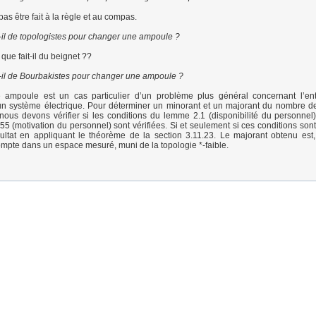
as être fait à la règle et au compas.
il de topologistes pour changer une ampoule ?
que fait-il du beignet ??
-il de Bourbakistes pour changer une ampoule ?
ampoule est un cas particulier d’un problème plus général concernant l’entr
’un système électrique. Pour déterminer un minorant et un majorant du nombre 
nous devons vérifier si les conditions du lemme 2.1 (disponibilité du personnel
.55 (motivation du personnel) sont vérifiées. Si et seulement si ces conditions son
sultat en appliquant le théorème de la section 3.11.23. Le majorant obtenu est,
mpte dans un espace mesuré, muni de la topologie *-faible.