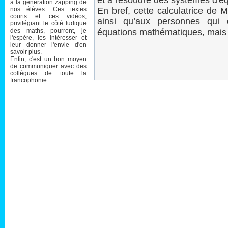
et à résoudre des systèmes d'éq
à la génération zapping de
nos élèves. Ces textes
En bref, cette calculatrice de M
courts et ces vidéos,
ainsi qu’aux personnes qui 
privilégiant le côté ludique
des maths, pourront, je
équations mathématiques, mais 
l'espère, les intéresser et
leur donner l'envie d'en
savoir plus.
Enfin, c'est un bon moyen
de communiquer avec des
collègues de toute la
francophonie.