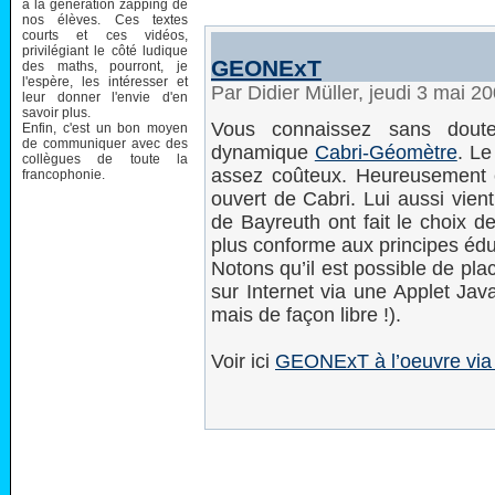
à la génération zapping de
nos élèves. Ces textes
courts et ces vidéos,
privilégiant le côté ludique
GEONExT
des maths, pourront, je
l'espère, les intéresser et
Par Didier Müller, jeudi 3 mai 2
leur donner l'envie d'en
savoir plus.
Vous connaissez sans doute 
Enfin, c'est un bon moyen
de communiquer avec des
dynamique
Cabri-Géomètre
. Le
collègues de toute la
assez coûteux. Heureusement 
francophonie.
ouvert de Cabri. Lui aussi vien
de Bayreuth ont fait le choix 
plus conforme aux principes édu
Notons qu’il est possible de pl
sur Internet via une Applet Jav
mais de façon libre !).
Voir ici
GEONExT à l’oeuvre via i