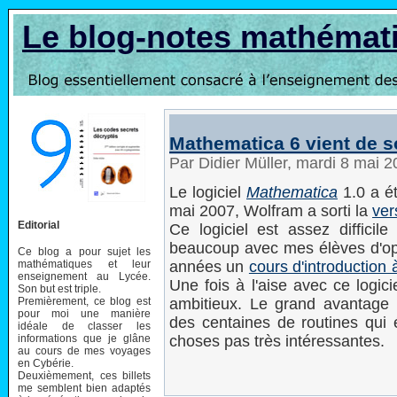
Le blog-notes mathémat
Mathematica 6 vient de so
Par Didier Müller, mardi 8 mai 
Le logiciel
Mathematica
1.0 a ét
mai 2007, Wolfram a sorti la
ver
Editorial
Ce logiciel est assez difficile
beaucoup avec mes élèves d'opti
Ce blog a pour sujet les
mathématiques et leur
années un
cours d'introduction
enseignement au Lycée.
Une fois à l'aise avec ce logicie
Son but est triple.
Premièrement, ce blog est
ambitieux. Le grand avantage p
pour moi une manière
des centaines de routines qui 
idéale de classer les
informations que je glâne
choses pas très intéressantes.
au cours de mes voyages
en Cybérie.
Deuxièmement, ces billets
me semblent bien adaptés