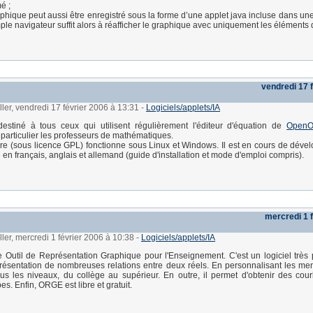
é ;
phique peut aussi être enregistré sous la forme d’une applet java incluse dans un
ple navigateur suffit alors à réafficher le graphique avec uniquement les éléments 
vendredi 17 
ller, vendredi 17 février 2006 à 13:31
-
Logiciels/applets/IA
estiné à tous ceux qui utilisent régulièrement l'éditeur d'équation de
OpenOf
n particulier les professeurs de mathématiques.
ibre (sous licence GPL) fonctionne sous Linux et Windows. Il est en cours de dével
 en français, anglais et allemand (guide d'installation et mode d'emploi compris).
mercredi 1 
ller, mercredi 1 février 2006 à 10:38
-
Logiciels/applets/IA
e Outil de Représentation Graphique pour l'Enseignement. C'est un logiciel très 
résentation de nombreuses relations entre deux réels. En personnalisant les me
ous les niveaux, du collège au supérieur. En outre, il permet d'obtenir des cour
es. Enfin, ORGE est libre et gratuit.