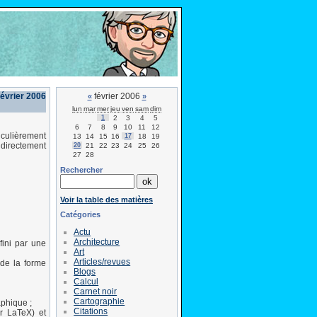
février 2006
février 2006
«
»
lun
mar
mer
jeu
ven
sam
dim
1
2
3
4
5
6
7
8
9
10
11
12
ticulièrement
13
14
15
16
17
18
19
 directement
20
21
22
23
24
25
26
27
28
Rechercher
Voir la table des matières
Catégories
Actu
Architecture
fini par une
Art
Articles/revues
 de la forme
Blogs
Calcul
Carnet noir
Cartographie
phique ;
Citations
r LaTeX) et