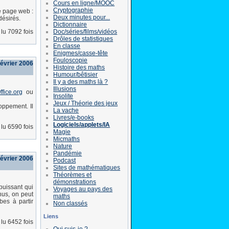
Cours en ligne/MOOC
Cryptographie
e page web :
Deux minutes pour...
désirés.
Dictionnaire
Doc/séries/films/vidéos
lu 7092 fois
Drôles de statistiques
En classe
Enigmes/casse-tête
Fouloscopie
février 2006
Histoire des maths
Humour/bêtisier
Il y a des maths là ?
Illusions
fice.org
ou
Insolite
Jeux / Théorie des jeux
oppement. Il
La vache
Livres/e-books
Logiciels/applets/IA
lu 6590 fois
Magie
Micmaths
Nature
Pandémie
février 2006
Podcast
Sites de mathématiques
Théorèmes et
démonstrations
puissant qui
Voyages au pays des
nus, on peut
maths
bes à partir
Non classés
Liens
lu 6452 fois
Qui suis-je ?