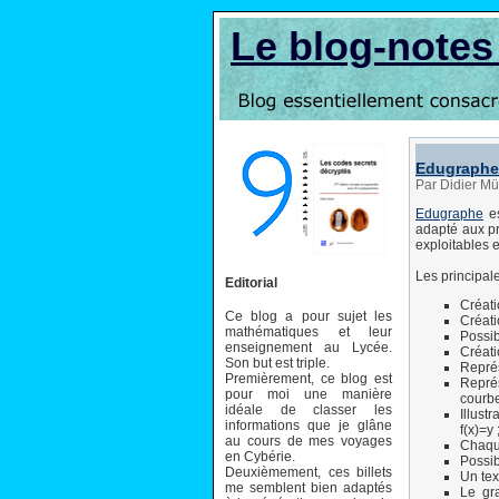
Le blog-note
Edugraphe
Par Didier Mül
Edugraphe
es
adapté aux p
exploitables 
Les principal
Editorial
Créati
Ce blog a pour sujet les
Créati
mathématiques et leur
Possib
enseignement au Lycée.
Créati
Son but est triple.
Représ
Premièrement, ce blog est
Représ
pour moi une manière
courbe
idéale de classer les
Illust
informations que je glâne
f(x)=y 
au cours de mes voyages
Chaque
en Cybérie.
Possib
Deuxièmement, ces billets
Un tex
me semblent bien adaptés
Le gr