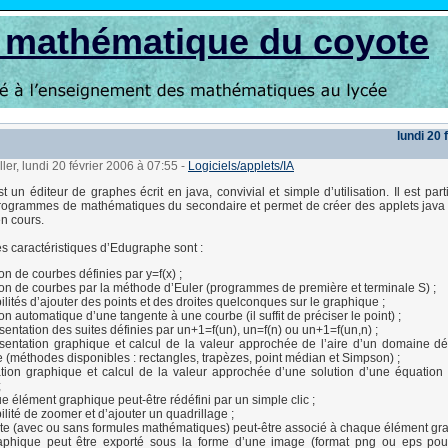
s mathématique du coyote
lundi 20 
ler, lundi 20 février 2006 à 07:55
-
Logiciels/applets/IA
t un éditeur de graphes écrit en java, convivial et simple d’utilisation. Il est par
rogrammes de mathématiques du secondaire et permet de créer des applets java
en cours.
es caractéristiques d’Edugraphe sont :
on de courbes définies par y=f(x) ;
on de courbes par la méthode d’Euler (programmes de première et terminale S) ;
ilités d’ajouter des points et des droites quelconques sur le graphique ;
on automatique d’une tangente à une courbe (il suffit de préciser le point) ;
entation des suites définies par un+1=f(un), un=f(n) ou un+1=f(un,n) ;
entation graphique et calcul de la valeur approchée de l’aire d’un domaine dé
 (méthodes disponibles : rectangles, trapèzes, point médian et Simpson) ;
ration graphique et calcul de la valeur approchée d’une solution d’une équation
;
 élément graphique peut-être rédéfini par un simple clic ;
ilité de zoomer et d’ajouter un quadrillage ;
te (avec ou sans formules mathématiques) peut-être associé à chaque élément gra
aphique peut être exporté sous la forme d’une image (format png ou eps pou