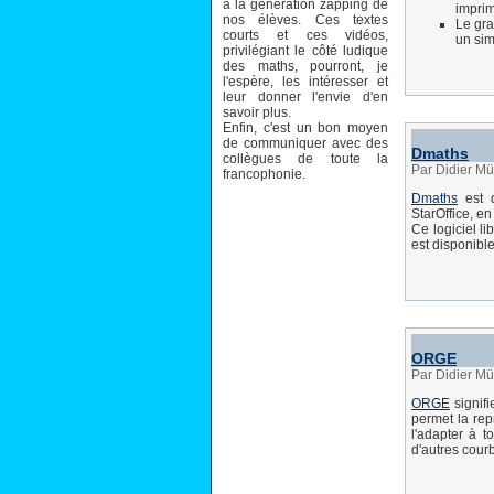
à la génération zapping de
imprim
nos élèves. Ces textes
Le gra
courts et ces vidéos,
un sim
privilégiant le côté ludique
des maths, pourront, je
l'espère, les intéresser et
leur donner l'envie d'en
savoir plus.
Enfin, c'est un bon moyen
de communiquer avec des
Dmaths
collègues de toute la
Par Didier Mü
francophonie.
Dmaths
est d
StarOffice, e
Ce logiciel l
est disponible
ORGE
Par Didier Mü
ORGE
signifi
permet la rep
l'adapter à t
d'autres courb