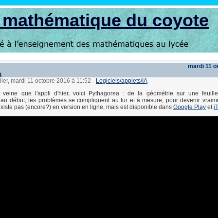
s mathématique du coyote
mardi 11 o
a
ller, mardi 11 octobre 2016 à 11:52
-
Logiciels/applets/IA
eine que l'appli d'hier, voici Pythagorea : de la géométrie sur une feuille 
au début, les problèmes se compliquent au fur et à mesure, pour devenir vraim
'existe pas (encore?) en version en ligne, mais est disponible dans
Google Play
et
i