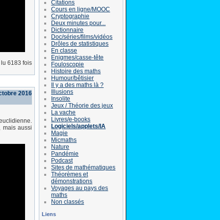
Citations
Cours en ligne/MOOC
Cryptographie
Deux minutes pour...
Dictionnaire
Doc/séries/films/vidéos
Drôles de statistiques
En classe
Enigmes/casse-tête
lu 6183 fois
Fouloscopie
Histoire des maths
Humour/bêtisier
Il y a des maths là ?
Illusions
octobre 2016
Insolite
Jeux / Théorie des jeux
La vache
Livres/e-books
euclidienne.
Logiciels/applets/IA
, mais aussi
Magie
Micmaths
Nature
Pandémie
Podcast
Sites de mathématiques
Théorèmes et
démonstrations
Voyages au pays des
maths
Non classés
Liens