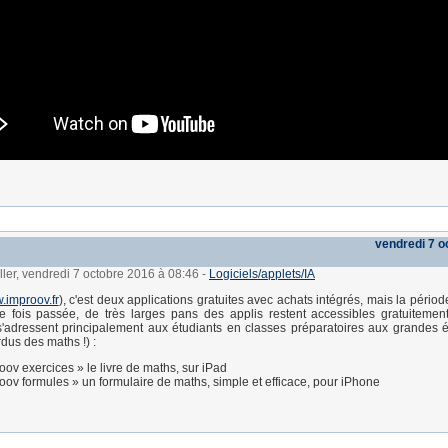
vendredi 7 o
ller, vendredi 7 octobre 2016 à 08:46
-
Logiciels/applets/IA
improov.fr
), c'est deux applications gratuites avec achats intégrés, mais la périod
e fois passée, de très larges pans des applis restent accessibles gratuiteme
s'adressent principalement aux étudiants en classes préparatoires aux grandes 
dus des maths !) :
oov exercices » le livre de maths, sur iPad
oov formules » un formulaire de maths, simple et efficace, pour iPhone