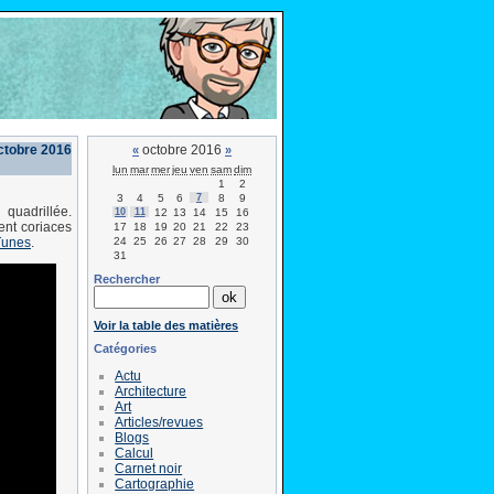
ctobre 2016
octobre 2016
«
»
lun
mar
mer
jeu
ven
sam
dim
1
2
3
4
5
6
7
8
9
quadrillée.
10
11
12
13
14
15
16
ent coriaces
17
18
19
20
21
22
23
24
25
26
27
28
29
30
Tunes
.
31
Rechercher
Voir la table des matières
Catégories
Actu
Architecture
Art
Articles/revues
Blogs
Calcul
Carnet noir
Cartographie