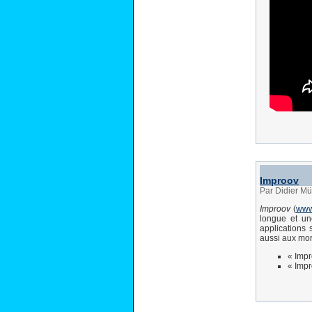
Improov
Par Didier Mü
Improov
(
www.
longue et un
applications 
aussi aux mor
« Impr
« Impr