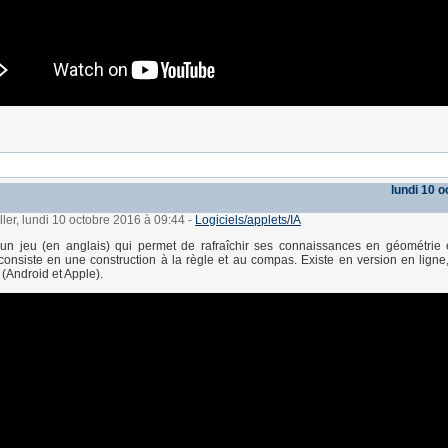
lundi 10 
ller, lundi 10 octobre 2016 à 09:44
-
Logiciels/applets/IA
un jeu (en anglais) qui permet de rafraîchir ses connaissances en géométrie 
onsiste en une construction à la règle et au compas. Existe en version en ligne
 (Android et Apple).