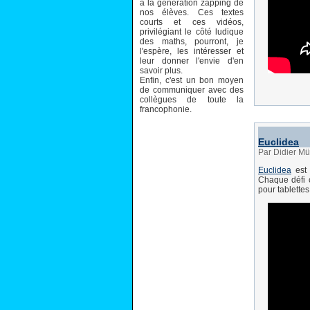
à la génération zapping de
nos élèves. Ces textes
courts et ces vidéos,
privilégiant le côté ludique
des maths, pourront, je
l'espère, les intéresser et
leur donner l'envie d'en
savoir plus.
Enfin, c'est un bon moyen
de communiquer avec des
collègues de toute la
francophonie.
Euclidea
Par Didier Mü
Euclidea
est 
Chaque défi c
pour tablettes