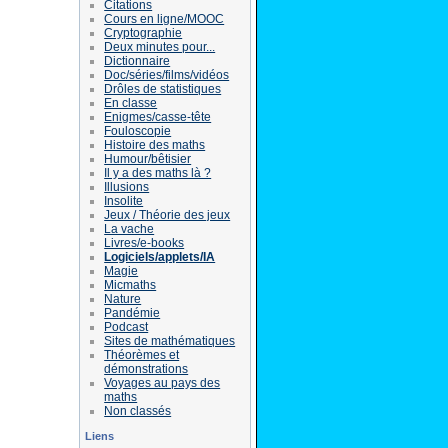
Citations
Cours en ligne/MOOC
Cryptographie
Deux minutes pour...
Dictionnaire
Doc/séries/films/vidéos
Drôles de statistiques
En classe
Enigmes/casse-tête
Fouloscopie
Histoire des maths
Humour/bêtisier
Il y a des maths là ?
Illusions
Insolite
Jeux / Théorie des jeux
La vache
Livres/e-books
Logiciels/applets/IA
Magie
Micmaths
Nature
Pandémie
Podcast
Sites de mathématiques
Théorèmes et
démonstrations
Voyages au pays des
maths
Non classés
Liens