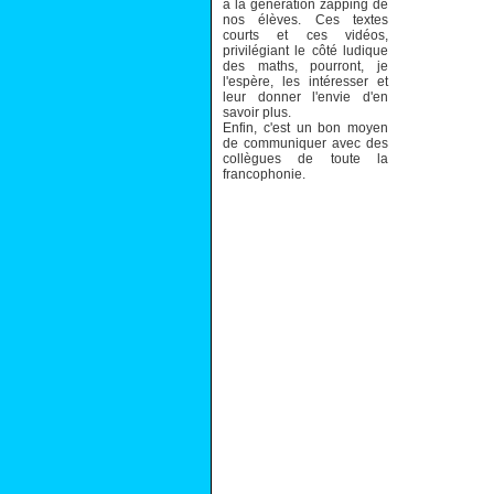
à la génération zapping de
nos élèves. Ces textes
courts et ces vidéos,
privilégiant le côté ludique
des maths, pourront, je
l'espère, les intéresser et
leur donner l'envie d'en
savoir plus.
Enfin, c'est un bon moyen
de communiquer avec des
collègues de toute la
francophonie.