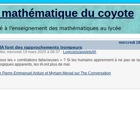
s mathématique du coyote
mercredi 1
IA font des rapprochements trompeurs
ller, mercredi 19 mars 2025 à 06:37
-
Logiciels/applets/IA
us les « corrélations fallacieuses » ? Si les humains apprennent à ne pas se la
logiques apparents, les IA ont plus de mal.
e de Pierre-Emmanuel Arduin et Myriam Merad sur The Conversation