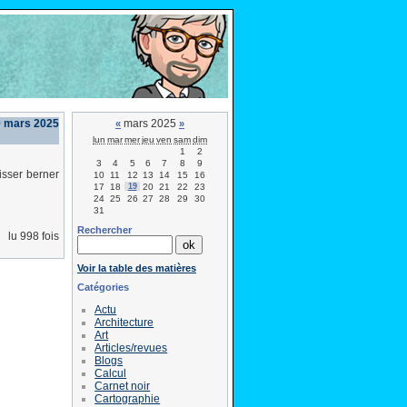
9 mars 2025
mars 2025
«
»
lun
mar
mer
jeu
ven
sam
dim
1
2
3
4
5
6
7
8
9
isser berner
10
11
12
13
14
15
16
17
18
19
20
21
22
23
24
25
26
27
28
29
30
31
Rechercher
lu 998 fois
Voir la table des matières
Catégories
Actu
Architecture
Art
Articles/revues
Blogs
Calcul
Carnet noir
Cartographie