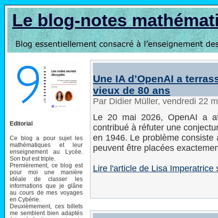
Le blog-notes mathémat
Une IA d’OpenAI a terras
vieux de 80 ans
Par Didier Müller, vendredi 22 
Le 20 mai 2026, OpenAI a af
Editorial
contribué à réfuter une conject
en 1946. Le problème consiste 
Ce blog a pour sujet les
mathématiques et leur
peuvent être placées exactement
enseignement au Lycée.
Son but est triple.
Premièrement, ce blog est
Lire l'article de Lisa Imperatri
pour moi une manière
idéale de classer les
informations que je glâne
au cours de mes voyages
en Cybérie.
Deuxièmement, ces billets
me semblent bien adaptés