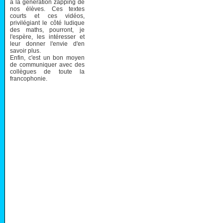
à la génération zapping de
nos élèves. Ces textes
courts et ces vidéos,
privilégiant le côté ludique
des maths, pourront, je
l'espère, les intéresser et
leur donner l'envie d'en
savoir plus.
Enfin, c'est un bon moyen
de communiquer avec des
collègues de toute la
francophonie.