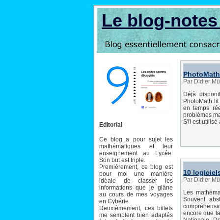
Le blog-note
PhotoMath
Par Didier Mü
Déjà dispon
PhotoMath lit
en temps réel
problèmes ma
S'il est utilis
Editorial
Ce blog a pour sujet les
mathématiques et leur
enseignement au Lycée.
Son but est triple.
Premièrement, ce blog est
10 logicie
pour moi une manière
Par Didier Mü
idéale de classer les
informations que je glâne
Les mathémati
au cours de mes voyages
Souvent abs
en Cybérie.
compréhensio
Deuxièmement, ces billets
encore que la
me semblent bien adaptés