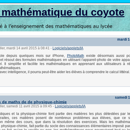
s mathématique du coyote
mardi 1
ller, mardi 14 avril 2015 à 08:41
-
Logiciels/applets/IA
ible depuis quelques mois sur iPhone,
PhotoMath
existe désormais aussi po
 et résout des formules mathématiques en utilisant l'appareil-photo de votre appar
. Il simplifie et facilite les mathématiques en apprenant aux utilisateurs à 
thématiques.
é avec intelligence, il pourra peut-être aider les élèves à comprendre le calcul littéral.
samedi 1
ls de maths de de physique-chimie
ller, samedi 11 avril 2015 à 09:45
-
Logiciels/applets/IA
ques et la physique-chimie font partie des matières les plus détestées par le
traites, ces matières posent de nombreux problèmes aux élèves, que ce s
n même des cours, que dans la résolution des exercices. Mais les mathémat
 physique-chimie, fait partie du socle des connaissances élémentaires imposé par