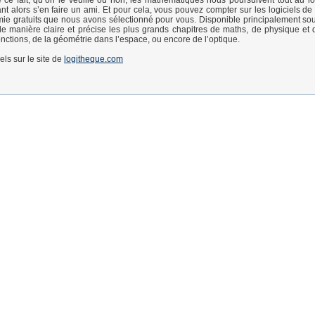
 ce fait, qu’on le veuille ou non, les mathématiques nous poursuivent tout au l
tant alors s’en faire un ami. Et pour cela, vous pouvez compter sur les logiciels d
ie gratuits que nous avons sélectionné pour vous. Disponible principalement s
de manière claire et précise les plus grands chapitres de maths, de physique et 
onctions, de la géométrie dans l’espace, ou encore de l’optique.
iels sur le site de
logitheque.com