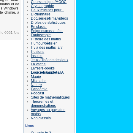
ong de notre
Cours en ligne/MOOC
e maths et de
Cryptographie
ous Windows,
Deux minutes pour...
de chimie, à
Dictionnaire
Doc/séries/films/vidéos
Drôles de statistiques
En classe
Enigmes/casse-tête
lu 6051 fois
Fouloscopie
Histoire des maths
Humour/bêtisier
Il y a des maths là ?
Illusions
Insolite
Jeux / Théorie des jeux
La vache
Livres/e-books
Logiciels/applets/IA
Magie
Micmaths
Nature
Pandémie
Podcast
Sites de mathématiques
Théorèmes et
démonstrations
Voyages au pays des
maths
Non classés
Liens
Qui suis-je ?