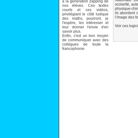
Nationale. De
à la génération zapping de
scolarité, au
nos élèves. Ces textes
physique-chim
courts et ces vidéos,
ils abordent 
privilégiant le côté ludique
l’image des f
des maths, pourront, je
l'espère, les intéresser et
Voir ces logic
leur donner l'envie d'en
savoir plus.
Enfin, c'est un bon moyen
de communiquer avec des
collègues de toute la
francophonie.