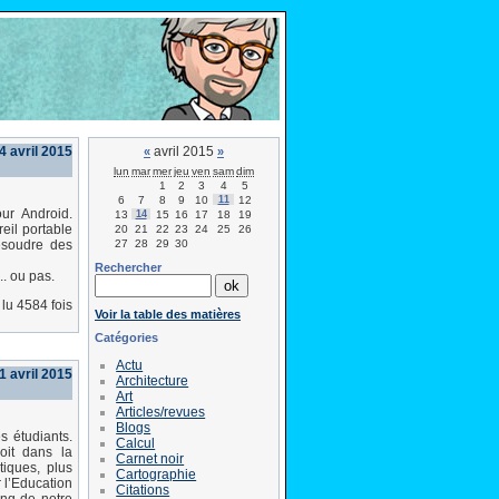
4 avril 2015
avril 2015
«
»
lun
mar
mer
jeu
ven
sam
dim
1
2
3
4
5
6
7
8
9
10
11
12
ur Android.
13
14
15
16
17
18
19
eil portable
20
21
22
23
24
25
26
27
28
29
30
résoudre des
Rechercher
.. ou pas.
lu 4584 fois
Voir la table des matières
Catégories
Actu
1 avril 2015
Architecture
Art
Articles/revues
Blogs
s étudiants.
Calcul
oit dans la
Carnet noir
iques, plus
Cartographie
 l’Education
Citations