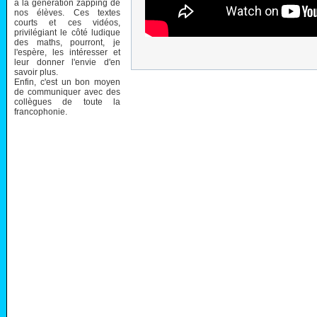
à la génération zapping de
nos élèves. Ces textes
courts et ces vidéos,
privilégiant le côté ludique
des maths, pourront, je
l'espère, les intéresser et
leur donner l'envie d'en
savoir plus.
Enfin, c'est un bon moyen
de communiquer avec des
collègues de toute la
francophonie.