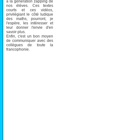
à la génération zapping de
nos élèves. Ces textes
courts et ces vidéos,
privilégiant le côté ludique
des maths, pourront, je
l'espère, les intéresser et
leur donner l'envie d'en
savoir plus.
Enfin, c'est un bon moyen
de communiquer avec des
collègues de toute la
francophonie.