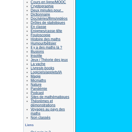
Cours en ligne/MOOC
Cryptographie
Deux minutes pour...
Dictionnaire
Doc/séries/films/vidéos
Drôles de statistiques
En classe
Enigmes/casse-tête
Fouloscopie
Histoire des maths
Humour/bêtisier
Il y a des maths là ?
Illusions
Insolite
Jeux / Théorie des jeux
La vache
Livres/e-books
Logiciels/applets/IA
Magie
Micmaths
Nature
Pandémie
Podcast
Sites de mathématiques
Théorèmes et
démonstrations
Voyages au pays des
maths
Non classés
Liens