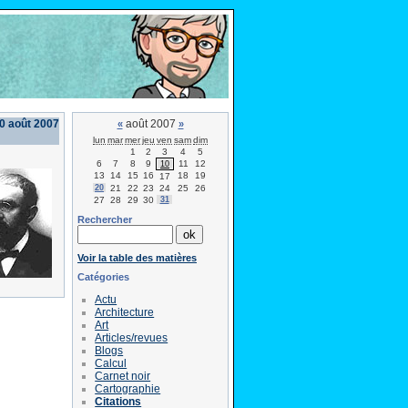
0 août 2007
août 2007
«
»
lun
mar
mer
jeu
ven
sam
dim
1
2
3
4
5
6
7
8
9
11
12
10
13
14
15
16
18
19
17
20
21
22
23
24
25
26
27
28
29
30
31
Rechercher
Voir la table des matières
Catégories
Actu
Architecture
Art
Articles/revues
Blogs
Calcul
Carnet noir
Cartographie
Citations