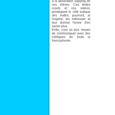
à la génération zapping de
nos élèves. Ces textes
courts et ces vidéos,
privilégiant le côté ludique
des maths, pourront, je
l'espère, les intéresser et
leur donner l'envie d'en
savoir plus.
Enfin, c'est un bon moyen
de communiquer avec des
collègues de toute la
francophonie.