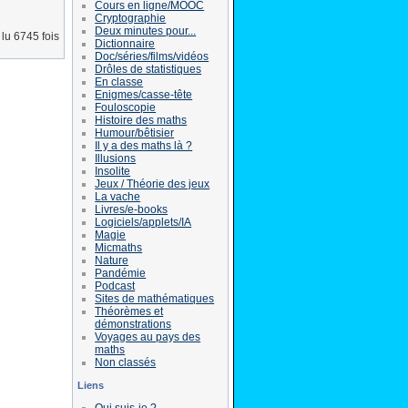
Cours en ligne/MOOC
Cryptographie
Deux minutes pour...
lu 6745 fois
Dictionnaire
Doc/séries/films/vidéos
Drôles de statistiques
En classe
Enigmes/casse-tête
Fouloscopie
Histoire des maths
Humour/bêtisier
Il y a des maths là ?
Illusions
Insolite
Jeux / Théorie des jeux
La vache
Livres/e-books
Logiciels/applets/IA
Magie
Micmaths
Nature
Pandémie
Podcast
Sites de mathématiques
Théorèmes et
démonstrations
Voyages au pays des
maths
Non classés
Liens
Qui suis-je ?