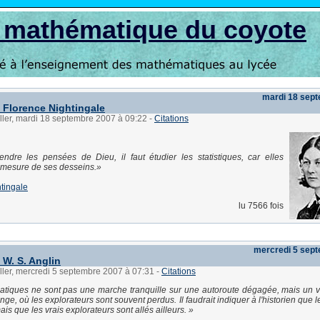
s mathématique du coyote
mardi 18 sep
e Florence Nightingale
ller, mardi 18 septembre 2007 à 09:22
-
Citations
ndre les pensées de Dieu, il faut étudier les statistiques, car elles
a mesure de ses desseins.
tingale
lu 7566 fois
mercredi 5 sep
 W. S. Anglin
ller, mercredi 5 septembre 2007 à 07:31
-
Citations
tiques ne sont pas une marche tranquille sur une autoroute dégagée, mais un 
nge, où les explorateurs sont souvent perdus. Il faudrait indiquer à l'historien que l
ais que les vrais explorateurs sont allés ailleurs.