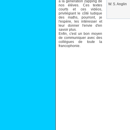
à la génération zapping de
W. S. Anglin
nos élèves. Ces textes
courts et ces vidéos,
privilégiant le côté ludique
des maths, pourront, je
l'espère, les intéresser et
leur donner l'envie d'en
savoir plus.
Enfin, c'est un bon moyen
de communiquer avec des
collègues de toute la
francophonie.