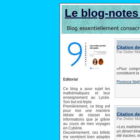
Le blog-note
Citation d
Par Didier Mü
Pour compre
constituent l
Editorial
Florence Nigh
Ce blog a pour sujet les
mathématiques et leur
enseignement au Lycée.
Son but est triple.
Premièrement, ce blog est
pour moi une manière
Citation de
idéale de classer les
Par Didier Mü
informations que je glâne
au cours de mes voyages
Les mathéma
en Cybérie.
un désert étra
Deuxièmement, ces billets
été tracées, m
me semblent bien adaptés