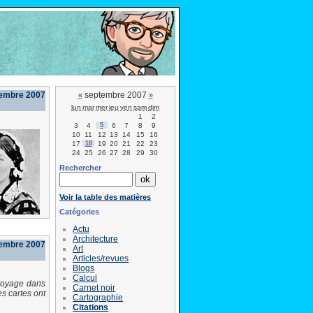
tembre 2007
septembre 2007
«
»
lun
mar
mer
jeu
ven
sam
dim
1
2
3
4
5
6
7
8
9
10
11
12
13
14
15
16
17
18
19
20
21
22
23
24
25
26
27
28
29
30
Rechercher
Voir la table des matières
Catégories
Actu
Architecture
tembre 2007
Art
Articles/revues
Blogs
Calcul
voyage dans
Carnet noir
es cartes ont
Cartographie
Citations