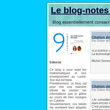
Le blog-note
Citation d
Par Didier M
La science, 
La technologie
Michel Serres
Editorial
Ce blog a pour sujet les
mathématiques et leur
enseignement au Lycée.
Son but est triple.
Premièrement, ce blog est
Citation de
pour moi une manière
Par Didier Mü
idéale de classer les
informations que je glâne
au cours de mes voyages
Je considèr
en Cybérie.
mais encore ce
Deuxièmement, ces billets
C’est pourquo
me semblent bien adaptés