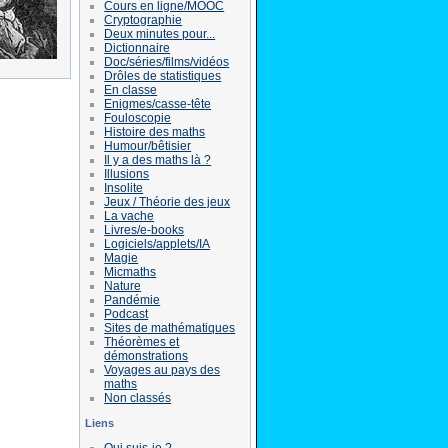
Cours en ligne/MOOC
Cryptographie
Deux minutes pour...
Dictionnaire
Doc/séries/films/vidéos
Drôles de statistiques
En classe
Enigmes/casse-tête
Fouloscopie
Histoire des maths
Humour/bêtisier
Il y a des maths là ?
Illusions
Insolite
Jeux / Théorie des jeux
La vache
Livres/e-books
Logiciels/applets/IA
Magie
Micmaths
Nature
Pandémie
Podcast
Sites de mathématiques
Théorèmes et
démonstrations
Voyages au pays des
maths
Non classés
Liens
Qui suis-je ?