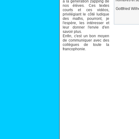
nombres et sur
à la génération zapping de
nos élèves. Ces textes
Gottfried Wil
courts et ces vidéos,
privilégiant le côté ludique
des maths, pourront, je
l'espère, les intéresser et
leur donner l'envie d'en
savoir plus.
Enfin, c'est un bon moyen
de communiquer avec des
collègues de toute la
francophonie.