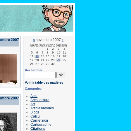
embre 2007
novembre 2007
«
»
lun
mar
mer
jeu
ven
sam
dim
1
2
3
4
5
6
7
8
9
10
11
12
13
14
15
16
17
18
19
20
21
22
23
24
25
26
27
28
29
30
Rechercher
Voir la table des matières
Catégories
Actu
vembre 2007
Architecture
Art
Articles/revues
Blogs
Calcul
Carnet noir
Cartographie
Citations