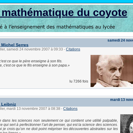
s mathématique du coyote
samedi 24 nov
e Michel Serres
üller, samedi 24 novembre 2007 à 09:33
-
Citations
c'est ce que le père enseigne à son fils.
, c'est ce que le fils enseigne à son papa.
lu 7266 fois
mardi 13 no
 Leibniz
ller, mardi 13 novembre 2007 à 08:38
-
Citations
e dans les sciences non seulement ce qui contient une utilité palpable,
 qui sert à perfectionner l’art de penser, qui est la science des sciences.
i je crois qu’on ne doit point mépriser les découvertes abstraites sur les