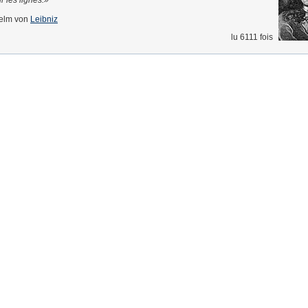
 les lignes.
helm von
Leibniz
lu 6111 fois