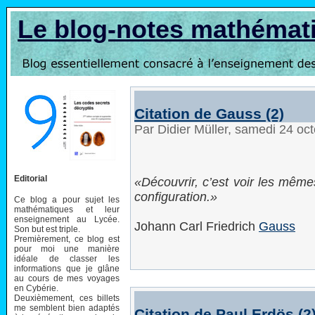
Le blog-notes mathémat
Citation de Gauss (2)
Par Didier Müller, samedi 24 oc
Editorial
Découvrir, c’est voir les mêm
configuration.
Ce blog a pour sujet les
mathématiques et leur
enseignement au Lycée.
Johann Carl Friedrich
Gauss
Son but est triple.
Premièrement, ce blog est
pour moi une manière
idéale de classer les
informations que je glâne
au cours de mes voyages
en Cybérie.
Deuxièmement, ces billets
me semblent bien adaptés
Citation de Paul Erdös (2