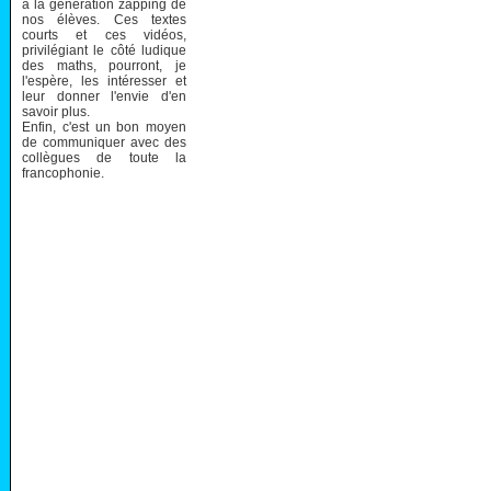
à la génération zapping de
nos élèves. Ces textes
courts et ces vidéos,
privilégiant le côté ludique
des maths, pourront, je
l'espère, les intéresser et
leur donner l'envie d'en
savoir plus.
Enfin, c'est un bon moyen
de communiquer avec des
collègues de toute la
francophonie.