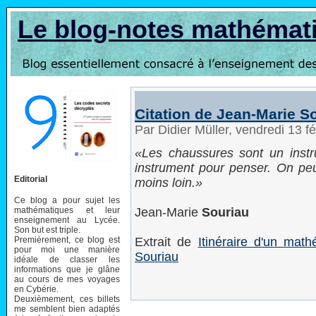
Le blog-notes mathémat
Citation de Jean-Marie S
Par Didier Müller, vendredi 13 f
Les chaussures sont un inst
instrument pour penser. On pe
Editorial
moins loin.
Ce blog a pour sujet les
mathématiques et leur
Jean-Marie
Souriau
enseignement au Lycée.
Son but est triple.
Premièrement, ce blog est
Extrait de
Itinéraire d'un mat
pour moi une manière
Souriau
idéale de classer les
informations que je glâne
au cours de mes voyages
en Cybérie.
Deuxièmement, ces billets
me semblent bien adaptés