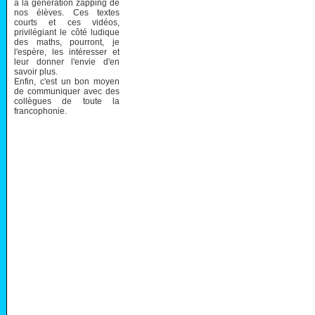
à la génération zapping de
nos élèves. Ces textes
courts et ces vidéos,
privilégiant le côté ludique
des maths, pourront, je
l'espère, les intéresser et
leur donner l'envie d'en
savoir plus.
Enfin, c'est un bon moyen
de communiquer avec des
collègues de toute la
francophonie.