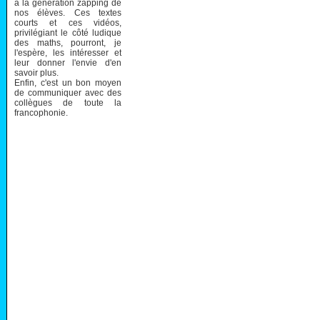
à la génération zapping de
nos élèves. Ces textes
courts et ces vidéos,
privilégiant le côté ludique
des maths, pourront, je
l'espère, les intéresser et
leur donner l'envie d'en
savoir plus.
Enfin, c'est un bon moyen
de communiquer avec des
collègues de toute la
francophonie.