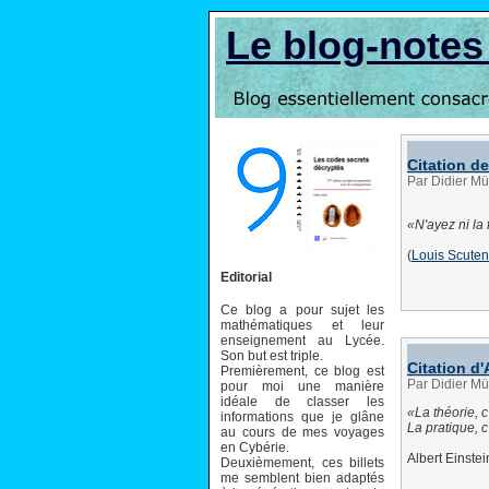
Le blog-note
Citation d
Par Didier Mü
N'ayez ni la
(
Louis Scuten
Editorial
Ce blog a pour sujet les
mathématiques et leur
enseignement au Lycée.
Son but est triple.
Citation d'
Premièrement, ce blog est
Par Didier Mü
pour moi une manière
idéale de classer les
La théorie, c
informations que je glâne
La pratique, 
au cours de mes voyages
en Cybérie.
Albert Einstei
Deuxièmement, ces billets
me semblent bien adaptés