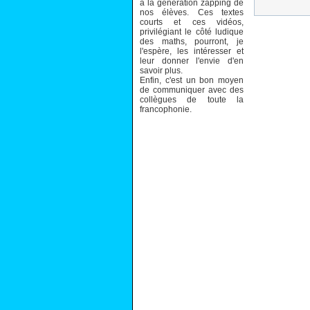
à la génération zapping de
nos élèves. Ces textes
courts et ces vidéos,
privilégiant le côté ludique
des maths, pourront, je
l'espère, les intéresser et
leur donner l'envie d'en
savoir plus.
Enfin, c'est un bon moyen
de communiquer avec des
collègues de toute la
francophonie.