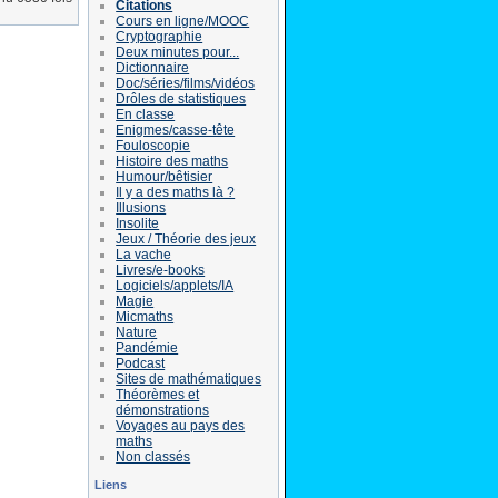
Citations
Cours en ligne/MOOC
Cryptographie
Deux minutes pour...
Dictionnaire
Doc/séries/films/vidéos
Drôles de statistiques
En classe
Enigmes/casse-tête
Fouloscopie
Histoire des maths
Humour/bêtisier
Il y a des maths là ?
Illusions
Insolite
Jeux / Théorie des jeux
La vache
Livres/e-books
Logiciels/applets/IA
Magie
Micmaths
Nature
Pandémie
Podcast
Sites de mathématiques
Théorèmes et
démonstrations
Voyages au pays des
maths
Non classés
Liens