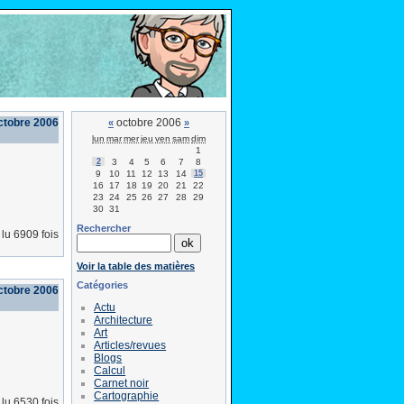
ctobre 2006
octobre 2006
«
»
lun
mar
mer
jeu
ven
sam
dim
1
2
3
4
5
6
7
8
9
10
11
12
13
14
15
16
17
18
19
20
21
22
23
24
25
26
27
28
29
30
31
Rechercher
lu 6909 fois
Voir la table des matières
Catégories
octobre 2006
Actu
Architecture
Art
Articles/revues
Blogs
Calcul
Carnet noir
Cartographie
lu 6530 fois