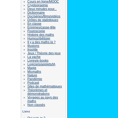
Cours en ligne/MOOC
Cryptographie
Deux minutes pour...
Dictionnaire
Doc/séries/films/vidéos
Drôles de statistiques
En classe
Enigmes/casse-tête
Fouloscopie
Histoire des maths
Humour/bêtisier
Il y a des maths là ?
Illusions
Insolite
Jeux / Théorie des jeux
La vache
Livres/e-books
Logiciels/applets/IA
Magie
Micmaths
Nature
Pandémie
Podcast
Sites de mathématiques
Théorèmes et
démonstrations
Voyages au pays des
maths
Non classés
Liens
Qui suis-je ?