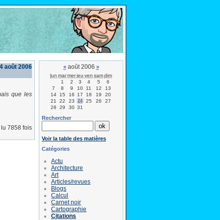
24 août 2006
août 2006
«
»
lun
mar
mer
jeu
ven
sam
dim
1
2
3
4
5
6
7
8
9
10
11
12
13
ais que les
14
15
16
17
18
19
20
21
22
23
24
25
26
27
28
29
30
31
Rechercher
lu 7858 fois
Voir la table des matières
Catégories
Actu
Architecture
Art
Articles/revues
Blogs
Calcul
Carnet noir
Cartographie
Citations