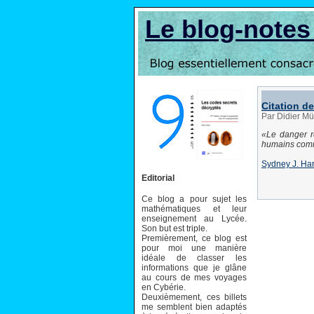
Le blog-note
Citation de
Par Didier Mü
Le danger r
humains comm
Sydney J. Har
Editorial
Ce blog a pour sujet les
mathématiques et leur
enseignement au Lycée.
Son but est triple.
Premièrement, ce blog est
pour moi une manière
idéale de classer les
informations que je glâne
au cours de mes voyages
en Cybérie.
Deuxièmement, ces billets
me semblent bien adaptés