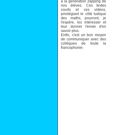
à la génération zapping de
nos élèves. Ces textes
courts et ces vidéos,
privilégiant le côté ludique
des maths, pourront, je
l'espère, les intéresser et
leur donner l'envie d'en
savoir plus.
Enfin, c'est un bon moyen
de communiquer avec des
collègues de toute la
francophonie.