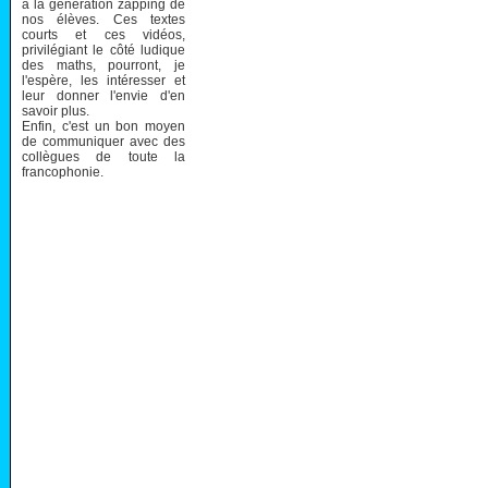
à la génération zapping de
nos élèves. Ces textes
courts et ces vidéos,
privilégiant le côté ludique
des maths, pourront, je
l'espère, les intéresser et
leur donner l'envie d'en
savoir plus.
Enfin, c'est un bon moyen
de communiquer avec des
collègues de toute la
francophonie.