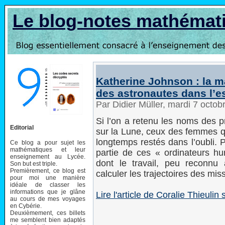
Le blog-notes mathémat
Katherine Johnson : la 
des astronautes dans l’
Par Didier Müller, mardi 7 octo
Si l’on a retenu les noms des p
Editorial
sur la Lune, ceux des femmes qu
longtemps restés dans l’oubli. P
Ce blog a pour sujet les
mathématiques et leur
partie de ces « ordinateurs hu
enseignement au Lycée.
dont le travail, peu reconnu 
Son but est triple.
Premièrement, ce blog est
calculer les trajectoires des mis
pour moi une manière
idéale de classer les
informations que je glâne
Lire l'article de Coralie Thieuli
au cours de mes voyages
en Cybérie.
Deuxièmement, ces billets
me semblent bien adaptés