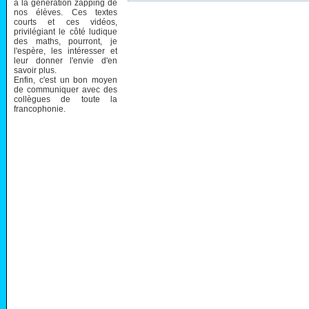
à la génération zapping de
nos élèves. Ces textes
courts et ces vidéos,
privilégiant le côté ludique
des maths, pourront, je
l'espère, les intéresser et
leur donner l'envie d'en
savoir plus.
Enfin, c'est un bon moyen
de communiquer avec des
collègues de toute la
francophonie.