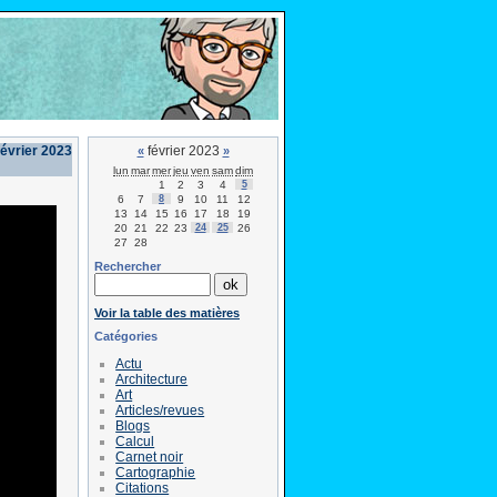
évrier 2023
février 2023
«
»
lun
mar
mer
jeu
ven
sam
dim
1
2
3
4
5
6
7
8
9
10
11
12
13
14
15
16
17
18
19
20
21
22
23
24
25
26
27
28
Rechercher
Voir la table des matières
Catégories
Actu
Architecture
Art
Articles/revues
Blogs
Calcul
Carnet noir
Cartographie
Citations