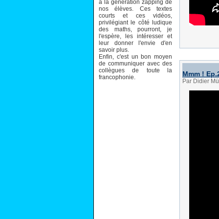
à la génération zapping de
nos élèves. Ces textes
courts et ces vidéos,
privilégiant le côté ludique
des maths, pourront, je
l'espère, les intéresser et
leur donner l'envie d'en
savoir plus.
Enfin, c'est un bon moyen
de communiquer avec des
collègues de toute la
Mmm ! Ep.2
francophonie.
Par Didier Mü