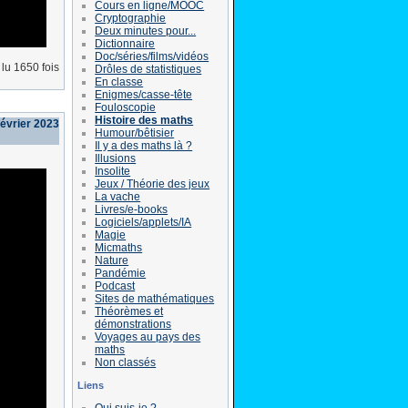
Cours en ligne/MOOC
Cryptographie
Deux minutes pour...
Dictionnaire
Doc/séries/films/vidéos
lu 1650 fois
Drôles de statistiques
En classe
Enigmes/casse-tête
Fouloscopie
Histoire des maths
février 2023
Humour/bêtisier
Il y a des maths là ?
Illusions
Insolite
Jeux / Théorie des jeux
La vache
Livres/e-books
Logiciels/applets/IA
Magie
Micmaths
Nature
Pandémie
Podcast
Sites de mathématiques
Théorèmes et
démonstrations
Voyages au pays des
maths
Non classés
Liens
Qui suis-je ?