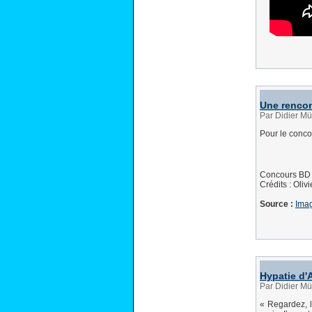
Une rencon
Par Didier Mü
Pour le conc
Concours BD 
Crédits : Oli
Source :
Ima
Hypatie d'
Par Didier Mü
« Regardez, l