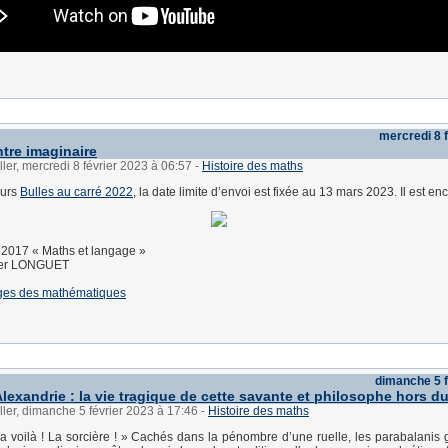
mercredi 8 
tre imaginaire
ller, mercredi 8 février 2023 à 06:57
-
Histoire des maths
ours
Bulles au carré 2022
, la date limite d’envoi est fixée au 13 mars 2023. Il est en
2017 « Maths et langage »
vier LONGUET
ges des mathématiques
dimanche 5 f
Alexandrie : la vie tragique de cette savante et philosophe hors
ller, dimanche 5 février 2023 à 17:46
-
Histoire des maths
a voilà ! La sorcière ! » Cachés dans la pénombre d’une ruelle, les parabalanis g