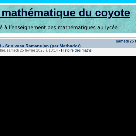
s mathématique du coyote
samedi 25 f
 - Srinivasa Ramanujan (par Mathador)
ller, samedi 25 février 2023 à 10:14
-
Histoire des maths