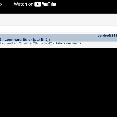
vendredi 24 
 - Leonhard Euler (par El Jj)
ller, vendredi 24 février 2023 à 07:42
-
Histoire des maths