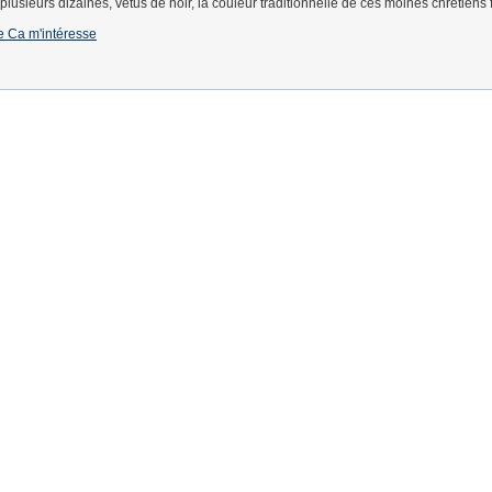
t plusieurs dizaines, vêtus de noir, la couleur traditionnelle de ces moines chrétiens 
 de Ca m'intéresse