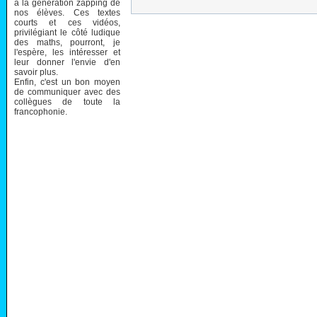
à la génération zapping de
nos élèves. Ces textes
courts et ces vidéos,
privilégiant le côté ludique
des maths, pourront, je
l'espère, les intéresser et
leur donner l'envie d'en
savoir plus.
Enfin, c'est un bon moyen
de communiquer avec des
collègues de toute la
francophonie.