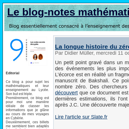
Le blog-notes mathémat
La longue histoire du zér
Par Didier Müller, mercredi 11 
Un petit point gravé dans un 
des événements les plus impor
Editorial
L’écorce est en réalité un fra
manuscrit de Bakshali. Ce poin
Ce blog a pour sujet les
mathématiques et leur
nombre zéro. Des chercheurs 
enseignement au Lycée.
découvert
que ce document est 
Son but est triple.
Premièrement, ce blog est
dernières estimations, ils l’o
pour moi une manière
après J.C. Une découverte maje
idéale de classer les
informations que je glâne
au cours de mes voyages
Lire l'article sur Slate.fr
en Cybérie.
Deuxièmement, ces billets
me semblent bien adaptés