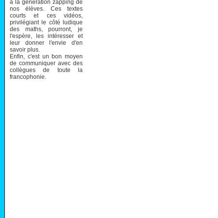
à la génération zapping de
nos élèves. Ces textes
courts et ces vidéos,
privilégiant le côté ludique
des maths, pourront, je
l'espère, les intéresser et
leur donner l'envie d'en
savoir plus.
Enfin, c'est un bon moyen
de communiquer avec des
collègues de toute la
francophonie.