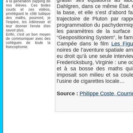
gratter ses équations au la
à la génération zapping de
nos élèves. Ces textes
Dahlgren, dans ce même État. C’
courts et ces vidéos,
la base, et elle s’est d’abord 
privilégiant le côté ludique
des maths, pourront, je
trajectoire de Pluton par rapp
l'espère, les intéresser et
programmation du pachydermique
leur donner l'envie d'en
savoir plus.
les paramètres de la surface t
Enfin, c'est un bon moyen
“Geopositioning System”, le fa
de communiquer avec des
collègues de toute la
Campée dans le film
Les Figu
francophonie.
noires de l’aventure spatiale am
eu droit qu’à une seule intervi
Fredericksburg, Virginie : une o
et à sa bosse des maths qui l
imposait son milieu et sa coule
l’usine de cigarettes locale…
Source :
Philippe Coste, Courrie