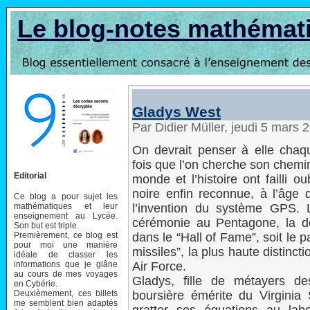
Le blog-notes mathémat
Gladys West
Par Didier Müller, jeudi 5 mars
On devrait penser à elle chaq
fois que l’on cherche son chemin
Editorial
monde et l’histoire ont failli ou
noire enfin reconnue, à l’âge 
Ce blog a pour sujet les
mathématiques et leur
l’invention du système GPS. 
enseignement au Lycée.
cérémonie au Pentagone, la do
Son but est triple.
Premièrement, ce blog est
dans le “Hall of Fame”, soit le 
pour moi une manière
missiles”, la plus haute distin
idéale de classer les
informations que je glâne
Air Force.
au cours de mes voyages
Gladys, fille de métayers d
en Cybérie.
Deuxièmement, ces billets
boursière émérite du Virgini
me semblent bien adaptés