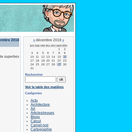
embre 2018
décembre 2018
«
»
lun
mar
mer
jeu
ven
sam
dim
1
2
3
4
5
6
7
8
9
 de superbes
10
11
12
13
14
15
16
17
18
19
20
21
22
23
24
25
26
27
28
29
30
31
Rechercher
Voir la table des matières
Catégories
Actu
Architecture
Art
Articles/revues
Blogs
Calcul
Carnet noir
Cartographie