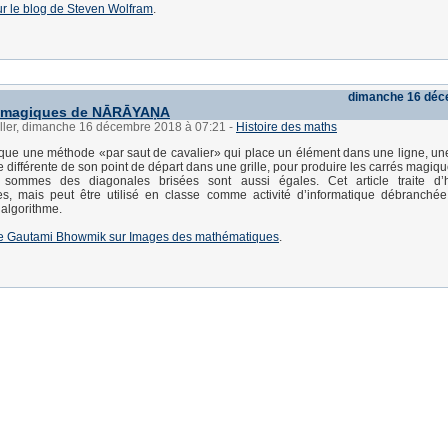
 sur le blog de Steven Wolfram
.
dimanche 16 déc
s magiques de NĀRĀYAṆA
üller, dimanche 16 décembre 2018 à 07:21
-
Histoire des maths
ique une méthode «par saut de cavalier» qui place un élément dans une ligne, un
 différente de son point de départ dans une grille, pour produire les carrés magiq
 sommes des diagonales brisées sont aussi égales. Cet article traite d’h
s, mais peut être utilisé en classe comme activité d’informatique débranchée
 algorithme.
e de Gautami Bhowmik sur Images des mathématiques
.