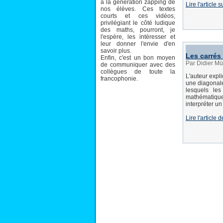
à la génération zapping de
Lire l'article
nos élèves. Ces textes
courts et ces vidéos,
privilégiant le côté ludique
des maths, pourront, je
l'espère, les intéresser et
leur donner l'envie d'en
savoir plus.
Les carré
Enfin, c'est un bon moyen
Par Didier M
de communiquer avec des
collègues de toute la
L'auteur expl
francophonie.
une diagonale
lesquels les
mathématique
interpréter un
Lire l'articl