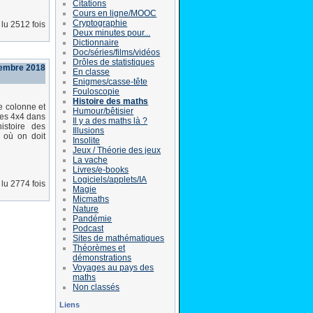
Citations
Cours en ligne/MOOC
Cryptographie
lu 2512 fois
Deux minutes pour...
Dictionnaire
Doc/séries/films/vidéos
Drôles de statistiques
embre 2018
En classe
Enigmes/casse-tête
Fouloscopie
Histoire des maths
e colonne et
Humour/bêtisier
ues 4x4 dans
Il y a des maths là ?
istoire des
Illusions
 où on doit
Insolite
Jeux / Théorie des jeux
La vache
Livres/e-books
Logiciels/applets/IA
lu 2774 fois
Magie
Micmaths
Nature
Pandémie
Podcast
Sites de mathématiques
Théorèmes et
démonstrations
Voyages au pays des
maths
Non classés
Liens