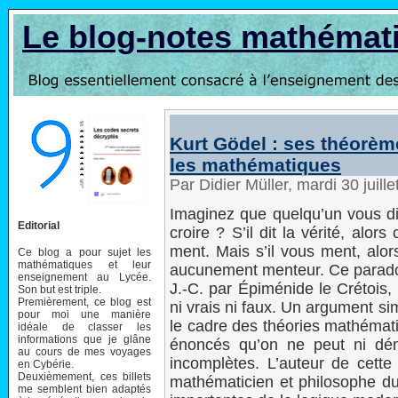
Le blog-notes mathémat
Kurt Gödel : ses théorèm
les mathématiques
Par Didier Müller, mardi 30 juil
Imaginez que quelqu’un vous dis
Editorial
croire ? S’il dit la vérité, alors
ment. Mais s’il vous ment, alors 
Ce blog a pour sujet les
mathématiques et leur
aucunement menteur. Ce paradox
enseignement au Lycée.
J.-C. par Épiménide le Crétois,
Son but est triple.
Premièrement, ce blog est
ni vrais ni faux. Un argument s
pour moi une manière
le cadre des théories mathémati
idéale de classer les
informations que je glâne
énoncés qu’on ne peut ni démo
au cours de mes voyages
incomplètes. L’auteur de cette
en Cybérie.
Deuxièmement, ces billets
mathématicien et philosophe du 
me semblent bien adaptés