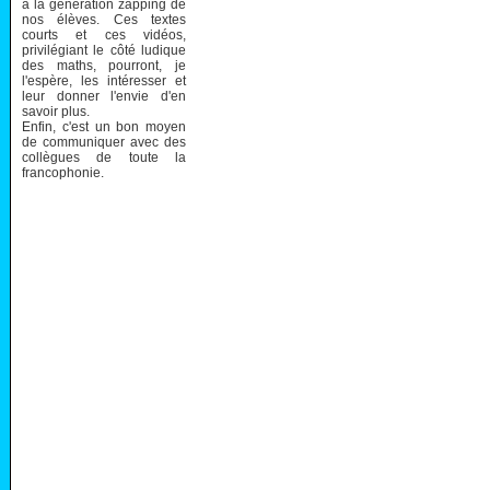
à la génération zapping de
nos élèves. Ces textes
courts et ces vidéos,
privilégiant le côté ludique
des maths, pourront, je
l'espère, les intéresser et
leur donner l'envie d'en
savoir plus.
Enfin, c'est un bon moyen
de communiquer avec des
collègues de toute la
francophonie.