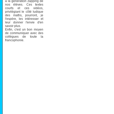
à la génération zapping de
nos élèves. Ces textes
courts et ces vidéos,
privilégiant le côté ludique
des maths, pourront, je
l'espère, les intéresser et
leur donner l'envie d'en
savoir plus.
Enfin, c'est un bon moyen
de communiquer avec des
collègues de toute la
francophonie.