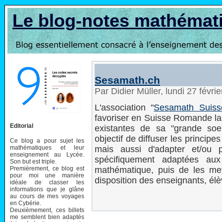
Le blog-notes mathémat
Sesamath.ch
Par Didier Müller, lundi 27 févr
L'association "
Sesamath Suis
favoriser en Suisse Romande la 
Editorial
existantes de sa "grande so
objectif de diffuser les princip
Ce blog a pour sujet les
mathématiques et leur
mais aussi d'adapter et/ou 
enseignement au Lycée.
spécifiquement adaptées aux
Son but est triple.
Premièrement, ce blog est
mathématique, puis de les mett
pour moi une manière
disposition des enseignants, él
idéale de classer les
informations que je glâne
au cours de mes voyages
en Cybérie.
Deuxièmement, ces billets
me semblent bien adaptés