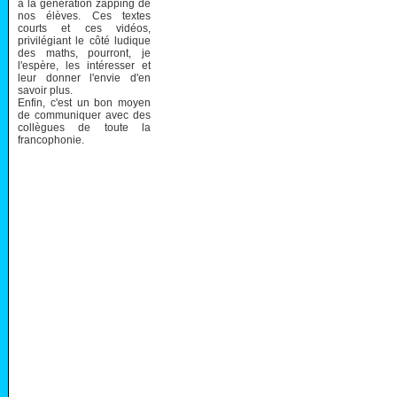
à la génération zapping de
nos élèves. Ces textes
courts et ces vidéos,
privilégiant le côté ludique
des maths, pourront, je
l'espère, les intéresser et
leur donner l'envie d'en
savoir plus.
Enfin, c'est un bon moyen
de communiquer avec des
collègues de toute la
francophonie.