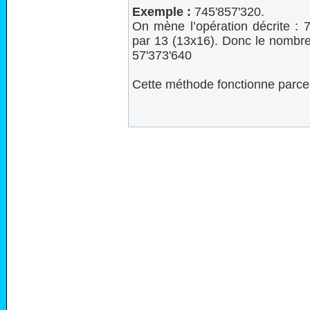
Exemple :
745'857'320.
On mène l’opération décrite : 
par 13 (13x16). Donc le nombre i
57'373'640
Cette méthode fonctionne parce q