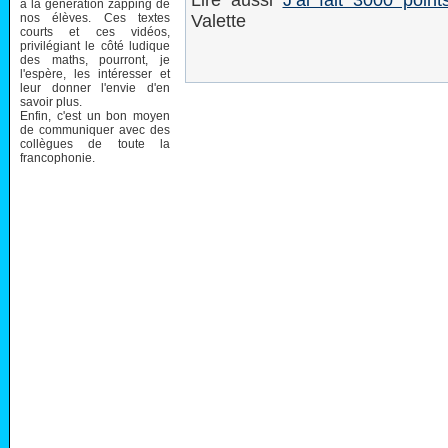
Lire aussi
J’ai fait 3000 poin
à la génération zapping de
nos élèves. Ces textes
Valette
courts et ces vidéos,
privilégiant le côté ludique
des maths, pourront, je
l'espère, les intéresser et
leur donner l'envie d'en
savoir plus.
Enfin, c'est un bon moyen
de communiquer avec des
collègues de toute la
francophonie.