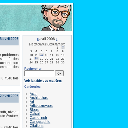
8 avril 2006
avril 2006
«
»
lun
mar
mer
jeu
ven
sam
dim
1
2
3
4
5
6
7
8
9
de problèmes
10
11
12
13
14
15
16
ssionné des
17
18
19
20
21
22
23
24
25
26
27
28
29
30
ouchant aux
otamment des
Rechercher
lu 7548 fois
Voir la table des matières
Catégories
Actu
2 avril 2006
Architecture
Art
Articles/revues
Blogs
math, niveau
Calcul
uto-évaluer,
Carnet noir
Cartographie
Citations
lu 6840 fois