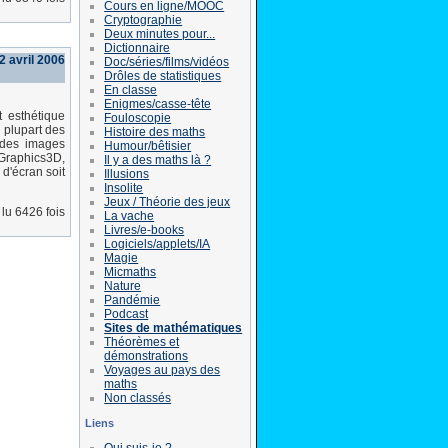
Cours en ligne/MOOC
Cryptographie
Deux minutes pour...
Dictionnaire
 avril 2006
Doc/séries/films/vidéos
Drôles de statistiques
En classe
Enigmes/casse-tête
 esthétique
Fouloscopie
 plupart des
Histoire des maths
n des images
Humour/bêtisier
eGraphics3D,
Il y a des maths là ?
d'écran soit
Illusions
Insolite
Jeux / Théorie des jeux
lu 6426 fois
La vache
Livres/e-books
Logiciels/applets/IA
Magie
Micmaths
Nature
Pandémie
Podcast
Sites de mathématiques
Théorèmes et
démonstrations
Voyages au pays des
maths
Non classés
Liens
Qui suis-je ?