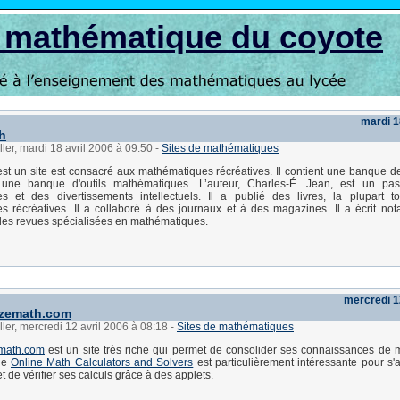
s mathématique du coyote
mardi 1
h
ller, mardi 18 avril 2006 à 09:50
-
Sites de mathématiques
st un site est consacré aux mathématiques récréatives. Il contient une banque 
t une banque d'outils mathématiques. L’auteur, Charles-É. Jean, est un pa
s et des divertissements intellectuels. Il a publié des livres, la plupart t
s récréatives. Il a collaboré à des journaux et à des magazines. Il a écrit n
 des revues spécialisées en mathématiques.
mercredi 1
zemath.com
ller, mercredi 12 avril 2006 à 08:18
-
Sites de mathématiques
math.com
est un site très riche qui permet de consolider ses connaissances de 
ge
Online Math Calculators and Solvers
est particulièrement intéressante pour s'a
t de vérifier ses calculs grâce à des applets.