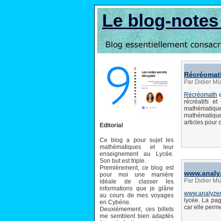
Le blog-note
Récréomat
Par Didier Mü
Récréomath
e
récréatifs e
mathématique
mathématique
articles pour
Editorial
Ce blog a pour sujet les
mathématiques et leur
enseignement au Lycée.
Son but est triple.
Premièrement, ce blog est
www.analy
pour moi une manière
Par Didier Mü
idéale de classer les
informations que je glâne
www.analyze
au cours de mes voyages
lycée. La pa
en Cybérie.
car elle perme
Deuxièmement, ces billets
me semblent bien adaptés