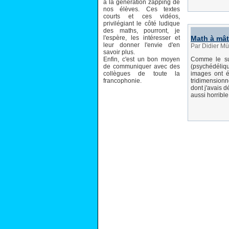
à la génération zapping de
nos élèves. Ces textes
courts et ces vidéos,
privilégiant le côté ludique
des maths, pourront, je
l'espère, les intéresser et
Math à mât
leur donner l'envie d'en
Par Didier Mü
savoir plus.
Enfin, c'est un bon moyen
Comme le su
de communiquer avec des
(psychédéliqu
collègues de toute la
images ont é
francophonie.
tridimensionn
dont j'avais d
aussi horrible