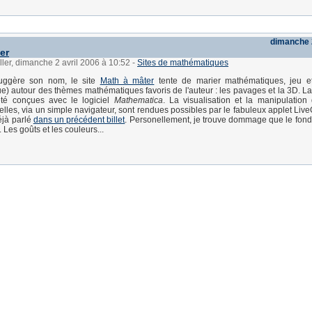
dimanche 2
er
ller, dimanche 2 avril 2006 à 10:52
-
Sites de mathématiques
ggère son nom, le site
Math à mâter
tente de marier mathématiques, jeu et
e) autour des thèmes mathématiques favoris de l'auteur : les pavages et la 3D. La
té conçues avec le logiciel
Mathematica
. La visualisation et la manipulatio
elles, via un simple navigateur, sont rendues possibles par le fabuleux applet Liv
éjà parlé
dans un précédent billet
. Personellement, je trouve dommage que le fond 
. Les goûts et les couleurs...