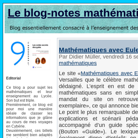
Le blog-notes mathémat
Mathématiques avec Eul
Par Didier Müller, vendredi 16
mathématiques
Le site «
Mathématiques avec E
Editorial
Versailles que le célèbre math
dédaigné. L’esprit en est de
Ce blog a pour sujet les
mathématiques et leur
mathématiques sans en simpli
enseignement au Lycée.
mandat du site on retrouv
Son but est triple.
Premièrement, ce blog est
exemplaire», ce qui annonce bien
pour moi une manière
Le point le plus remarquable d
idéale de classer les
informations que je glâne
explications et scénarii pé
au cours de mes voyages
accompagné d’un guide spéci
en Cybérie.
Deuxièmement, ces billets
(Bouton «Guide»). Le lexiqu
me semblent bien adaptés