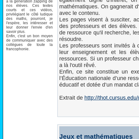
également digne d'intérêt; on
à la génération zapping de
nos élèves. Ces textes
mathématiques. On gagnerait d'a
courts et ces vidéos,
avec le contenu.
privilégiant le côté ludique
des maths, pourront, je
Les pages visent à susciter, acc
l'espère, les intéresser et
des professeurs et des élèves. 
leur donner l'envie d'en
savoir plus.
de ressource qu'il recherche, le
Enfin, c'est un bon moyen
résoudre.
de communiquer avec des
collègues de toute la
Les professeurs sont invités à 
francophonie.
leur enseignement et les élè
ressources. Si un professeur che
a là l'outil rêvé.
Enfin, ce site constitue un e
l’Éducation nationale d’une ress
éducatif et dotée d’un mandat cla
Extrait de
http://thot.cursus.ed
Jeux et mathématiques