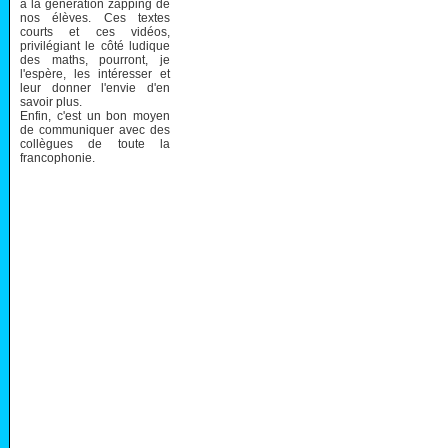
à la génération zapping de
nos élèves. Ces textes
courts et ces vidéos,
privilégiant le côté ludique
des maths, pourront, je
l'espère, les intéresser et
leur donner l'envie d'en
savoir plus.
Enfin, c'est un bon moyen
de communiquer avec des
collègues de toute la
francophonie.