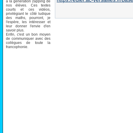
https://euler.ac-versailles.fr/bas
à la génération zapping de
nos élèves. Ces textes
courts et ces vidéos,
privilégiant le côté ludique
des maths, pourront, je
l'espère, les intéresser et
leur donner l'envie d'en
savoir plus.
Enfin, c'est un bon moyen
de communiquer avec des
collègues de toute la
francophonie.