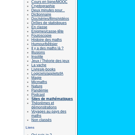
Cours en ligne/MOOC
Cryptographie
Deux minutes pour...
Dictionnaire
Doc/séries/films/vidéos
Drôles de statistiques
En classe
Enigmes/casse-tête
Fouloscopie
Histoire des maths
Humour/bêtisier
Il y a des maths là ?
Illusions
Insolite
Jeux / Théorie des jeux
La vache
Livres/e-books
Logiciels/applets/IA
Magie
Micmaths
Nature
Pandémie
Podcast
Sites de mathématiques
Théorèmes et
démonstrations
Voyages au pays des
maths
Non classés
Liens
Qui suis-je ?