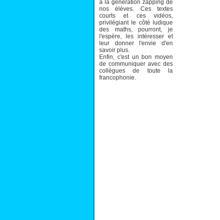
à la génération zapping de
nos élèves. Ces textes
courts et ces vidéos,
privilégiant le côté ludique
des maths, pourront, je
l'espère, les intéresser et
leur donner l'envie d'en
savoir plus.
Enfin, c'est un bon moyen
de communiquer avec des
collègues de toute la
francophonie.