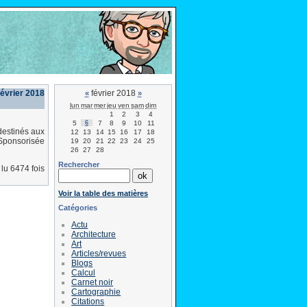
février 2018
février 2018
«
»
lun
mar
mer
jeu
ven
sam
dim
1
2
3
4
5
6
7
8
9
10
11
estinés aux
12
13
14
15
16
17
18
 Sponsorisée
19
20
21
22
23
24
25
26
27
28
Rechercher
lu 6474 fois
Voir la table des matières
Catégories
Actu
Architecture
Art
Articles/revues
Blogs
Calcul
Carnet noir
Cartographie
Citations