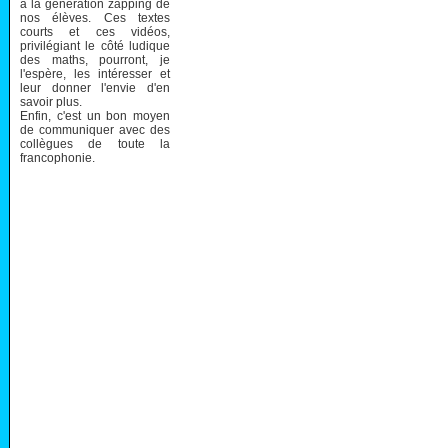
à la génération zapping de
nos élèves. Ces textes
courts et ces vidéos,
privilégiant le côté ludique
des maths, pourront, je
l'espère, les intéresser et
leur donner l'envie d'en
savoir plus.
Enfin, c'est un bon moyen
de communiquer avec des
collègues de toute la
francophonie.