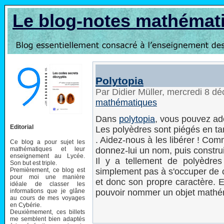
Le blog-notes mathémat
Polytopia
Par Didier Müller, mercredi 8 
mathématiques
Dans
polytopia
, vous pouvez ad
Editorial
Les polyèdres sont piégés en tan
. Aidez-nous à les libérer ! Co
Ce blog a pour sujet les
mathématiques et leur
donnez-lui un nom, puis constru
enseignement au Lycée.
Il y a tellement de polyèdres
Son but est triple.
Premièrement, ce blog est
simplement pas à s'occuper de c
pour moi une manière
et donc son propre caractère. Et 
idéale de classer les
informations que je glâne
pouvoir nommer un objet math
au cours de mes voyages
en Cybérie.
Deuxièmement, ces billets
me semblent bien adaptés