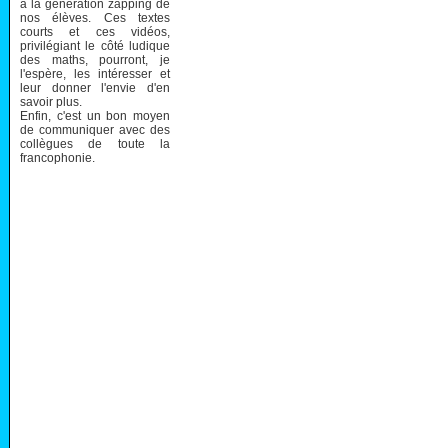
à la génération zapping de
nos élèves. Ces textes
courts et ces vidéos,
privilégiant le côté ludique
des maths, pourront, je
l'espère, les intéresser et
leur donner l'envie d'en
savoir plus.
Enfin, c'est un bon moyen
de communiquer avec des
collègues de toute la
francophonie.