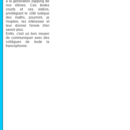
à la génération zapping de
nos élèves. Ces textes
courts et ces vidéos,
privilégiant le côté ludique
des maths, pourront, je
l'espère, les intéresser et
leur donner l'envie d'en
savoir plus.
Enfin, c'est un bon moyen
de communiquer avec des
collègues de toute la
francophonie.