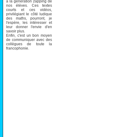
à la génération zapping de
nos élèves. Ces textes
courts et ces vidéos,
privilégiant le côté ludique
des maths, pourront, je
l'espère, les intéresser et
leur donner l'envie d'en
savoir plus.
Enfin, c'est un bon moyen
de communiquer avec des
collègues de toute la
francophonie.