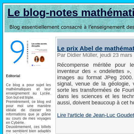
Le blog-notes mathémat
Le prix Abel de mathéma
Par Didier Müller, jeudi 23 mar
Récompense méritée pour le 
inventeur des « ondelettes »,
Editorial
images au format JPeg 2000. 
signal, venue de la géologie,
Ce blog a pour sujet les
mathématiques et leur
sorte les transformées de Fouri
enseignement au Lycée.
dans les sciences et les tec
Son but est triple.
Premièrement, ce blog est
aussi, doivent beaucoup à cet 
pour moi une manière
idéale de classer les
informations que je glâne
Lire l'article de Jean-Luc Goude
au cours de mes voyages
en Cybérie.
Deuxièmement, ces billets
me semblent bien adaptés