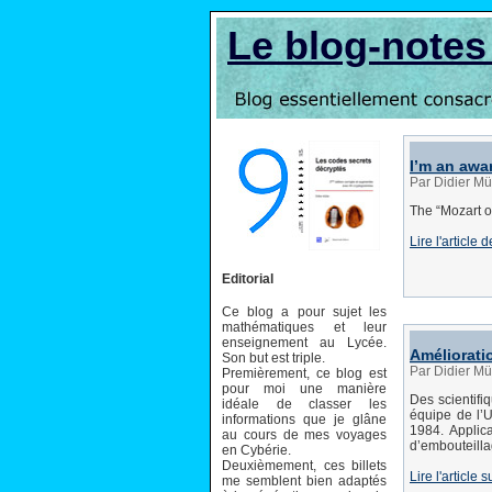
Le blog-note
I’m an awa
Par Didier Mü
The “Mozart of
Lire l'article
Editorial
Ce blog a pour sujet les
mathématiques et leur
enseignement au Lycée.
Amélioratio
Son but est triple.
Par Didier Mü
Premièrement, ce blog est
pour moi une manière
Des scientifi
idéale de classer les
équipe de l’U
informations que je glâne
1984. Applica
au cours de mes voyages
d’embouteilla
en Cybérie.
Deuxièmement, ces billets
Lire l'article s
me semblent bien adaptés