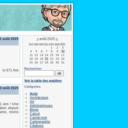
21 août 2025
août 2025
«
»
lun
mar
mer
jeu
ven
sam
dim
1
2
3
4
5
6
7
8
9
10
11
12
13
14
15
16
17
18
19
20
21
22
23
24
25
26
27
28
29
30
31
Rechercher
lu 671 fois
Voir la table des matières
Catégories
0 août 2025
Actu
Architecture
Art
41 ans ! Une
Articles/revues
ation depuis
Blogs
aires, moins
Calcul
Carnet noir
Cartographie
Citations