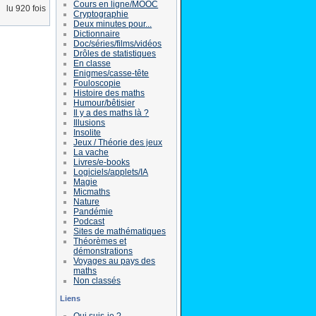
Cours en ligne/MOOC
lu 920 fois
Cryptographie
Deux minutes pour...
Dictionnaire
Doc/séries/films/vidéos
Drôles de statistiques
En classe
Enigmes/casse-tête
Fouloscopie
Histoire des maths
Humour/bêtisier
Il y a des maths là ?
Illusions
Insolite
Jeux / Théorie des jeux
La vache
Livres/e-books
Logiciels/applets/IA
Magie
Micmaths
Nature
Pandémie
Podcast
Sites de mathématiques
Théorèmes et
démonstrations
Voyages au pays des
maths
Non classés
Liens
Qui suis-je ?