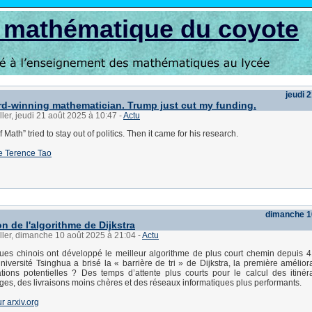
s mathématique du coyote
jeudi 
rd-winning mathematician. Trump just cut my funding.
ller, jeudi 21 août 2025 à 10:47
-
Actu
 Math” tried to stay out of politics. Then it came for his research.
 de Terence Tao
dimanche 1
n de l'algorithme de Dijkstra
ller, dimanche 10 août 2025 à 21:04
-
Actu
ques chinois ont développé le meilleur algorithme de plus court chemin depuis 
niversité Tsinghua a brisé la « barrière de tri » de Dijkstra, la première amélior
tions potentielles ? Des temps d’attente plus courts pour le calcul des itinér
ges, des livraisons moins chères et des réseaux informatiques plus performants.
ur arxiv.org