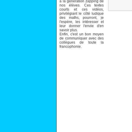
à la génération zapping de
nos élèves. Ces textes
courts et ces vidéos,
privilégiant le côté ludique
des maths, pourront, je
l'espère, les intéresser et
leur donner l'envie d'en
savoir plus.
Enfin, c'est un bon moyen
de communiquer avec des
collègues de toute la
francophonie.