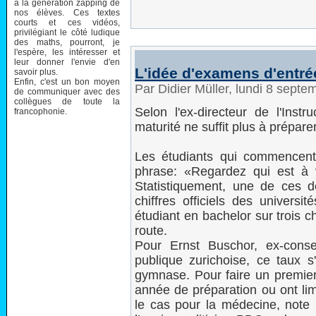
à la génération zapping de
nos élèves. Ces textes
courts et ces vidéos,
privilégiant le côté ludique
des maths, pourront, je
l'espère, les intéresser et
leur donner l'envie d'en
L'idée d'examens d'entrée
savoir plus.
Enfin, c'est un bon moyen
Par Didier Müller, lundi 8 sept
de communiquer avec des
collègues de toute la
Selon l'ex-directeur de l'Inst
francophonie.
maturité ne suffit plus à prépar
Les étudiants qui commencent
phrase: «Regardez qui est à v
Statistiquement, une de ces 
chiffres officiels des univer
étudiant en bachelor sur trois
route.
Pour Ernst Buschor, ex-conseil
publique zurichoise, ce taux s
gymnase. Pour faire un premier 
année de préparation ou ont lim
le cas pour la médecine, not