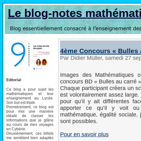
Le blog-notes mathémat
4ème Concours « Bulles 
Par Didier Müller, samedi 27 s
Images des Mathématiques or
Editorial
concours BD « Bulles au carré »
Chaque participant créera un scé
Ce blog a pour sujet les
mathématiques et leur
est volontairement assez large. 
enseignement au Lycée.
pour qu’il y ait différentes fa
Son but est triple.
Premièrement, ce blog est
apporter ce qu’il y voit o
pour moi une manière
mathématique, égalité sociale, j
idéale de classer les
informations que je glâne
sont possibles.
au cours de mes voyages
en Cybérie.
Deuxièmement, ces billets
Pour en savoir plus
me semblent bien adaptés