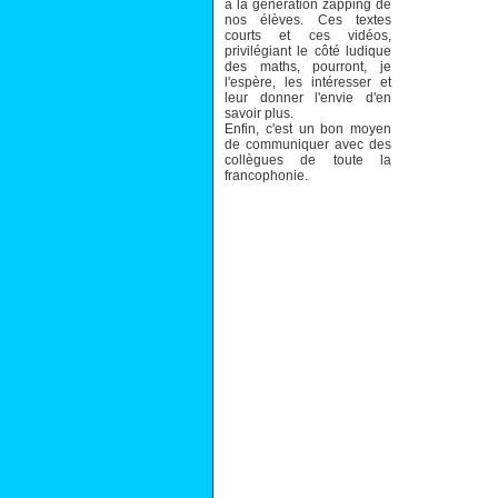
à la génération zapping de
nos élèves. Ces textes
courts et ces vidéos,
privilégiant le côté ludique
des maths, pourront, je
l'espère, les intéresser et
leur donner l'envie d'en
savoir plus.
Enfin, c'est un bon moyen
de communiquer avec des
collègues de toute la
francophonie.