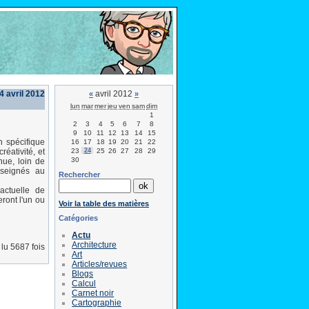
4 avril 2012
avril 2012
«
»
lun
mar
mer
jeu
ven
sam
dim
1
2
3
4
5
6
7
8
9
10
11
12
13
14
15
n spécifique
16
17
18
19
20
21
22
23
24
25
26
27
28
29
réativité, et
30
nue, loin de
nseignés au
Rechercher
actuelle de
ront l'un ou
Voir la table des matières
Catégories
Actu
Architecture
lu 5687 fois
Art
Articles/revues
Blogs
Calcul
Carnet noir
Cartographie