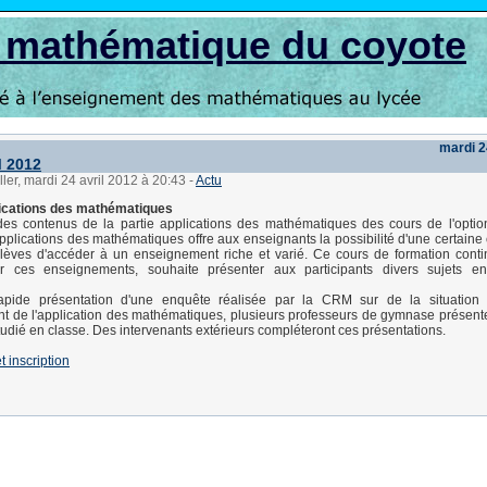
s mathématique du coyote
mardi 2
 2012
ller, mardi 24 avril 2012 à 20:43
-
Actu
lications des mathématiques
des contenus de la partie applications des mathématiques des cours de l'optio
pplications des mathématiques offre aux enseignants la possibilité d'une certaine c
lèves d'accéder à un enseignement riche et varié. Ce cours de formation conti
ier ces enseignements, souhaite présenter aux participants divers sujets e
pide présentation d'une enquête réalisée par la CRM sur de la situation 
t de l'application des mathématiques, plusieurs professeurs de gymnase présente
étudié en classe. Des intervenants extérieurs compléteront ces présentations.
t inscription