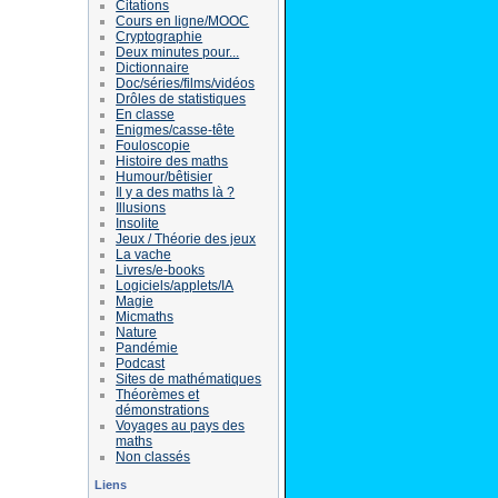
Citations
Cours en ligne/MOOC
Cryptographie
Deux minutes pour...
Dictionnaire
Doc/séries/films/vidéos
Drôles de statistiques
En classe
Enigmes/casse-tête
Fouloscopie
Histoire des maths
Humour/bêtisier
Il y a des maths là ?
Illusions
Insolite
Jeux / Théorie des jeux
La vache
Livres/e-books
Logiciels/applets/IA
Magie
Micmaths
Nature
Pandémie
Podcast
Sites de mathématiques
Théorèmes et
démonstrations
Voyages au pays des
maths
Non classés
Liens