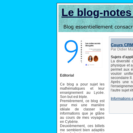
Le blog-note
Cours CRM
Par Didier Mü
Sujets d'app
La diversité 
physique et a
permet aux é
vouloir unif
Editorial
secondaire II.
Après une ra
Ce blog a pour sujet les
l'enseignemen
mathématiques et leur
l'autre sujet 
enseignement au Lycée.
Son but est triple.
Informations e
Premièrement, ce blog est
pour moi une manière
idéale de classer les
informations que je glâne
au cours de mes voyages
en Cybérie.
Deuxièmement, ces billets
me semblent bien adaptés