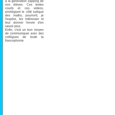
à la génération zapping de
nos élèves. Ces textes
courts et ces vidéos,
privilégiant le côté ludique
des maths, pourront, je
l'espère, les intéresser et
leur donner l'envie d'en
savoir plus.
Enfin, c'est un bon moyen
de communiquer avec des
collègues de toute la
francophonie.