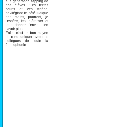
à la génération zapping de
nos élèves. Ces textes
courts et ces vidéos,
privilégiant le côté ludique
des maths, pourront, je
l'espère, les intéresser et
leur donner l'envie d'en
savoir plus.
Enfin, c'est un bon moyen
de communiquer avec des
collègues de toute la
francophonie.