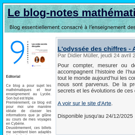
Le blog-notes mathémat
L'odyssée des chiffres - 
Par Didier Müller, jeudi 24 avri
Pour compter, mesurer ou dév
accompagnent l’histoire de l’hu
Editorial
tout le monde aujourd’hui les c
nous sont parvenus. De la pré
Ce blog a pour sujet les
mathématiques et leur
secrets et les évolutions de ces 
enseignement au Lycée.
Son but est triple.
Premièrement, ce blog est
A voir sur le site d'Arte
.
pour moi une manière
idéale de classer les
informations que je glâne
Disponible jusqu'au 24/12/2025
au cours de mes voyages
en Cybérie.
Deuxièmement, ces billets
me semblent bien adaptés