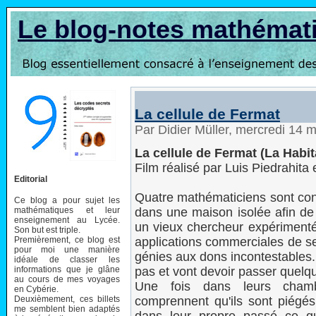
Le blog-notes mathémat
La cellule de Fermat
Par Didier Müller, mercredi 14 
La cellule de Fermat (La Habi
Film réalisé par Luis Piedrahit
Editorial
Quatre mathématiciens sont conv
Ce blog a pour sujet les
mathématiques et leur
dans une maison isolée afin de
enseignement au Lycée.
un vieux chercheur expérimenté
Son but est triple.
Premièrement, ce blog est
applications commerciales de se
pour moi une manière
génies aux dons incontestables
idéale de classer les
informations que je glâne
pas et vont devoir passer quelq
au cours de mes voyages
Une fois dans leurs chambr
en Cybérie.
Deuxièmement, ces billets
comprennent qu'ils sont piégés.
me semblent bien adaptés