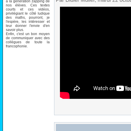
Par Didier Müller, mardi 22 oct
à la génération zapping de
nos élèves. Ces textes
courts et ces vidéos,
privilégiant le côté ludique
des maths, pourront, je
l'espère, les intéresser et
leur donner l'envie d'en
savoir plus.
Enfin, c'est un bon moyen
de communiquer avec des
collègues de toute la
francophonie.