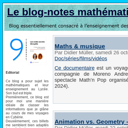
Le blog-notes mathémat
Maths & musique
Par Didier Müller, samedi 26 oc
Doc/séries/films/vidéos
Ce documentaire
est un voyage
Editorial
compagnie de Moreno Andreat
spectacle Math’n Pop organis
Ce blog a pour sujet les
mathématiques et leur
2024).
enseignement au Lycée.
Son but est triple.
Premièrement, ce blog est
pour moi une manière
idéale de classer les
informations que je glâne
au cours de mes voyages
en Cybérie.
Animation vs. Geometry 
Deuxièmement, ces billets
me semblent bien adaptés