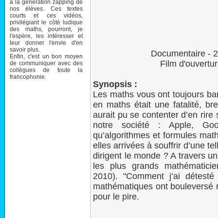
à la génération zapping de
nos élèves. Ces textes
courts et ces vidéos,
privilégiant le côté ludique
des maths, pourront, je
l'espère, les intéresser et
leur donner l'envie d'en
savoir plus.
Documentaire - 
Enfin, c'est un bon moyen
Film d'ouvertur
de communiquer avec des
collègues de toute la
francophonie.
Synopsis :
Les maths vous ont toujours bar
en maths était une fatalité, br
aurait pu se contenter d’en rire 
notre société : Apple, G
qu’algorithmes et formules ma
elles arrivées à souffrir d’une 
dirigent le monde ? A travers 
les plus grands mathématicien
2010). "Comment j’ai détest
mathématiques ont bouleversé n
pour le pire.